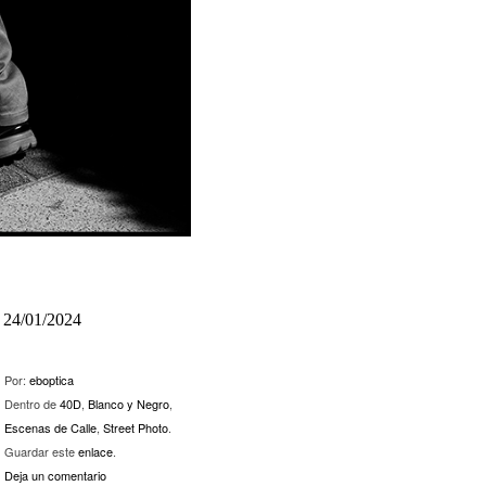
24/01/2024
Por:
eboptica
Dentro de
40D
,
Blanco y Negro
,
Escenas de Calle
,
Street Photo
.
Guardar este
enlace
.
Deja un comentario