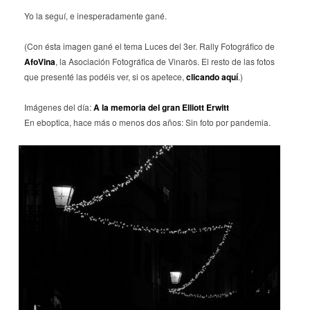
Yo la seguí, e inesperadamente gané.
(Con ésta imagen gané el tema Luces del 3er. Rally Fotográfico de
AfoVina
, la Asociación Fotográfica de Vinaròs. El resto de las fotos
que presenté las podéis ver, si os apetece,
clicando aquí
.)
Imágenes del día:
A la memoria del gran Elliott Erwitt
En eboptica, hace más o menos dos años: Sin foto por pandemia.