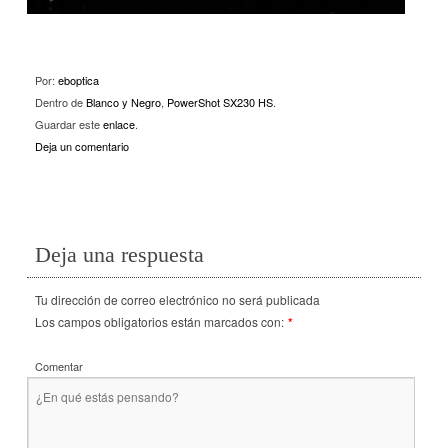
Por:
eboptica
Dentro de
Blanco y Negro
,
PowerShot SX230 HS
.
Guardar este
enlace
.
Deja un comentario
Deja una respuesta
Tu dirección de correo electrónico no será publicada
Los campos obligatorios están marcados con:
*
Comentar