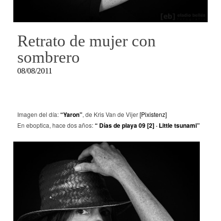
Retrato de mujer con
sombrero
08/08/2011
Imagen del día:
“Yaron”
, de Kris Van de Vijer
[Pixistenz]
En eboptica, hace dos años:
“ Días de playa 09 [2] · Little tsunami”