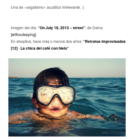
Una de «cegatismo» acuático irrelevante. :)
Imagen del día:
“On July 18, 2013 – street”
, de Daina
[withoutsaying]
En eboptica, hace más o menos dos años:
“Retratos improvisados
[12] · La chica del café con hielo”