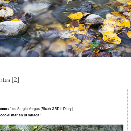
tes [2]
amera”
de Sergio Vargas
[Ricoh GRDIII Diary]
Todo el mar en tu mirada”