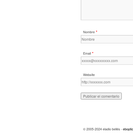
*
Nombre
*
Email
Website
© 2005-2024 eladio bellés
ebopti
·