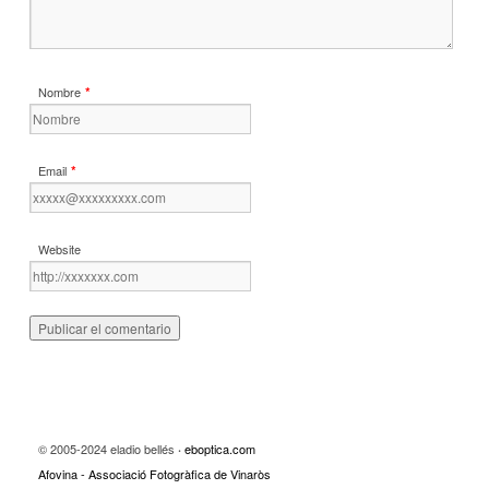
*
Nombre
*
Email
Website
© 2005-2024 eladio bellés
eboptica.com
·
Afovina - Associació Fotogràfica de Vinaròs