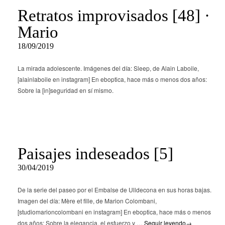
Retratos improvisados [48] ·
Mario
18/09/2019
La mirada adolescente. Imágenes del día: Sleep, de Alain Laboile,
[alainlaboile en instagram] En eboptica, hace más o menos dos años:
Sobre la [in]seguridad en sí mismo.
Paisajes indeseados [5]
30/04/2019
De la serie del paseo por el Embalse de Ulldecona en sus horas bajas.
Imagen del día: Mère et fille, de Marion Colombani,
[studiomarioncolombani en instagram] En eboptica, hace más o menos
dos años: Sobre la elegancia, el esfuerzo y …
Seguir leyendo
→