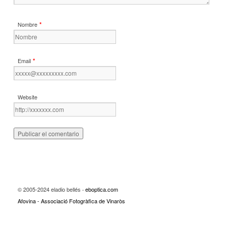
*
Nombre
*
Email
Website
© 2005-2024 eladio bellés
eboptica.com
·
Afovina - Associació Fotogràfica de Vinaròs