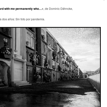
tard with me permanently who…»
, de Dominic Dähncke,
 dos años: Sin foto por pandemia.