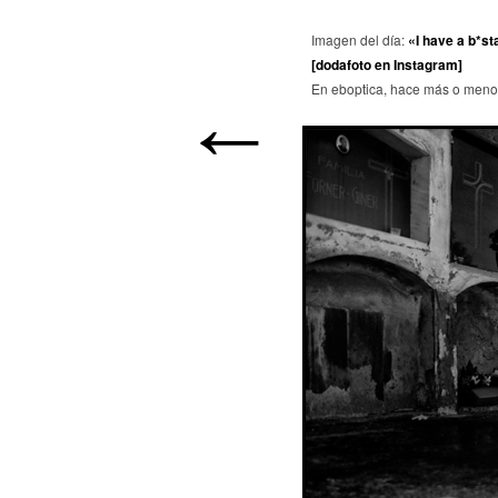
Imagen del día:
«I have a b*s
[dodafoto en Instagram]
←
En eboptica, hace más o menos