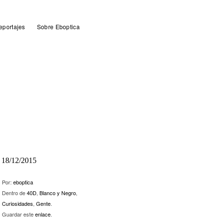
eportajes
Sobre Eboptica
18/12/2015
Por:
eboptica
Dentro de
40D
,
Blanco y Negro
,
Curiosidades
,
Gente
.
Guardar este
enlace
.