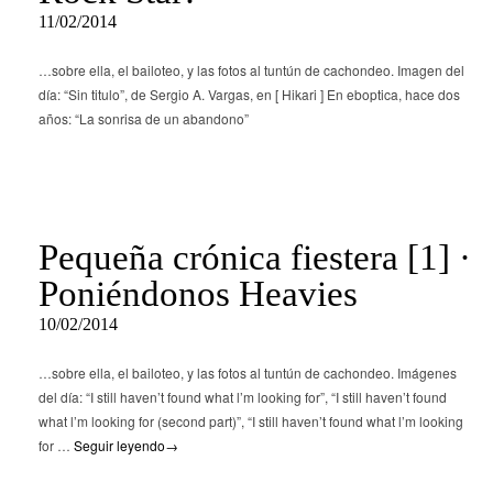
11/02/2014
…sobre ella, el bailoteo, y las fotos al tuntún de cachondeo. Imagen del
día: “Sin titulo”, de Sergio A. Vargas, en [ Hikari ] En eboptica, hace dos
años: “La sonrisa de un abandono”
Pequeña crónica fiestera [1] ·
Poniéndonos Heavies
10/02/2014
…sobre ella, el bailoteo, y las fotos al tuntún de cachondeo. Imágenes
del día: “I still haven’t found what l’m looking for”, “I still haven’t found
what l’m looking for (second part)”, “I still haven’t found what l’m looking
for …
Seguir leyendo
→