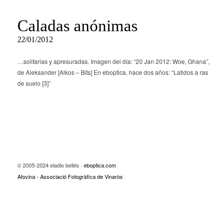
Caladas anónimas
22/01/2012
…solitarias y apresuradas. Imagen del día: “20 Jan 2012: Woe, Ghana”,
de Aleksander [Alkos – Bits] En eboptica, hace dos años: “Latidos a ras
de suelo [3]”
© 2005-2024 eladio bellés
eboptica.com
·
Afovina - Associació Fotogràfica de Vinaròs